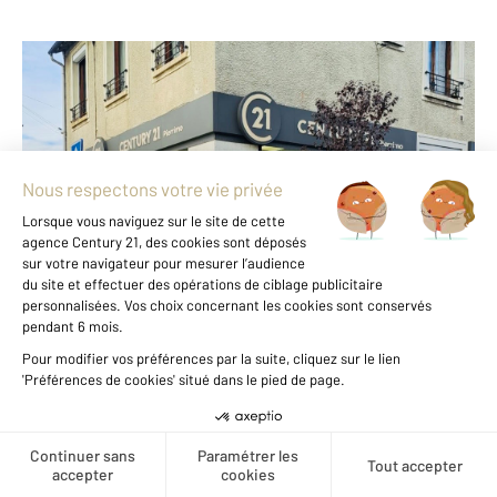
CENTURY 21 Pierrimo
159 rue Anatole France
DRANCY - 93700
Envoyer un message
Téléphoner à l'agence
Notre agence est notée
8,7/10
par nos clients
Avis authentifiés par
Qualitelis