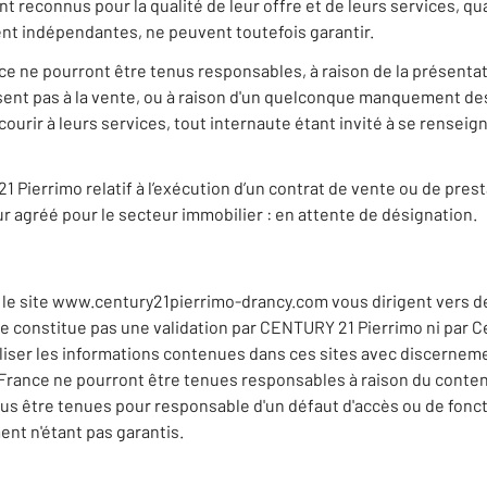
nt reconnus pour la qualité de leur offre et de leurs services, q
nt indépendantes, ne peuvent toutefois garantir.
e ne pourront être tenus responsables, à raison de la présentati
osent pas à la vente, ou à raison d'un quelconque manquement des
courir à leurs services, tout internaute étant invité à se rensei
1 Pierrimo relatif à l’exécution d’un contrat de vente ou de pre
ur agréé pour le secteur immobilier : en attente de désignation.
le site www.century21pierrimo-drancy.com vous dirigent vers des 
 ne constitue pas une validation par CENTURY 21 Pierrimo ni par C
utiliser les informations contenues dans ces sites avec discernem
 France ne pourront être tenues responsables à raison du contenu
us être tenues pour responsable d'un défaut d'accès ou de fonc
t n'étant pas garantis.