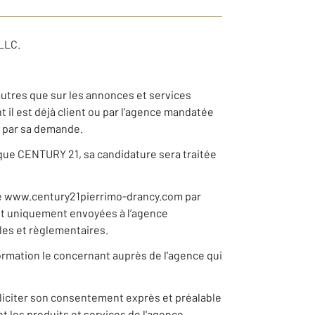
LLC.
autres que sur les annonces et services
il est déjà client ou par l'agence mandatée
e par sa demande.
rque CENTURY 21, sa candidature sera traitée
te www.century21pierrimo-drancy.com par
sont uniquement envoyées à l’agence
ales et règlementaires.
nformation le concernant auprès de l'agence qui
lliciter son consentement exprès et préalable
t les produits et services de l'agence.