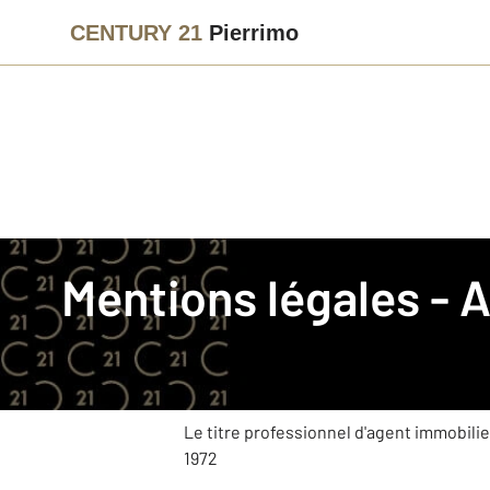
CENTURY 21
Pierrimo
La société
Mentions légales -
Nom commercial
: CENTURY 21 Pierrim
Téléphone
: 01 48 95 27 47
:
Adresse mail
Le titre professionnel d'agent immobilier 
1972