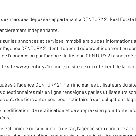
t des marques déposées appartenant à CENTURY 21 Real Estate 
nancièrement indépendante.
ns sur les annonces et services immobiliers ou des informations 
r l'agence CENTURY 21 dont il dépend géographiquement ou dont 
jet de l'annonce ou par l'agence du Réseau CENTURY 21 concerné
ur le site www.century21recrute.fr, site de recrutement de la ma
ées à l’agence CENTURY 21 Pierrimo par les utilisateurs du si
les questionnaires mis en ligne renseignés par les utilisateurs 
 qu'à des tiers autorisés, pour satisfaire à des obligations lég
 de modification, de rectification et de suppression pour toute i
uées.
 électronique ou son numéro de fax, l'agence sera conduite à so
par fax des informations commerciales et publicitaires concernan